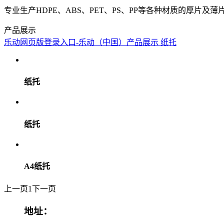
专业生产HDPE、ABS、PET、PS、PP等各种材质的厚片及
产品展示
乐动网页版登录入口-乐动（中国）
产品展示
纸托
纸托
纸托
A4纸托
上一页
1
下一页
地址：