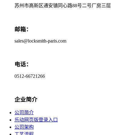
苏州市高新区通安镇同心路88号二号厂房三层
邮箱：
sales@locksmith-paris.com
电话：
0512-66721266
企业简介
公司简介
乐动网页版登录入口
公司架构
工艺流程