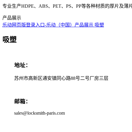
专业生产HDPE、ABS、PET、PS、PP等各种材质的厚片及
产品展示
乐动网页版登录入口-乐动（中国）
产品展示
吸塑
吸塑
地址：
苏州市高新区通安镇同心路88号二号厂房三层
邮箱：
sales@locksmith-paris.com