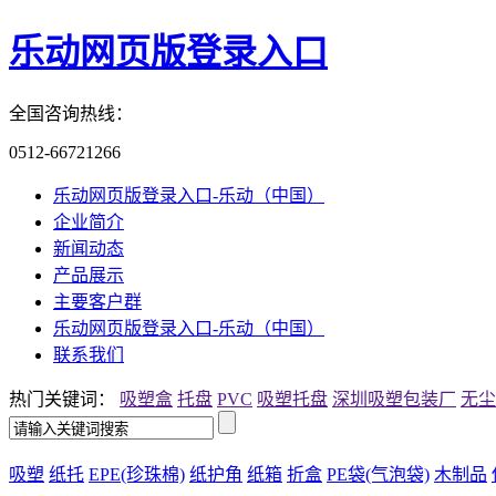
乐动网页版登录入口
全国咨询热线：
0512-66721266
乐动网页版登录入口-乐动（中国）
企业简介
新闻动态
产品展示
主要客户群
乐动网页版登录入口-乐动（中国）
联系我们
热门关键词：
吸塑盒
托盘
PVC
吸塑托盘
深圳吸塑包装厂
无尘
吸塑
纸托
EPE(珍珠棉)
纸护角
纸箱
折盒
PE袋(气泡袋)
木制品