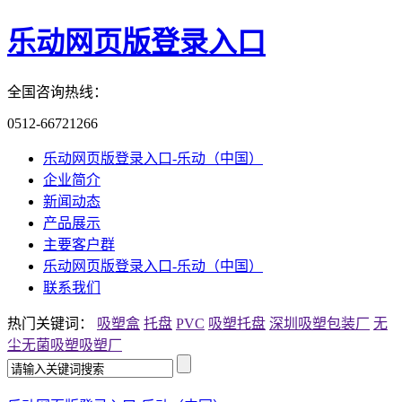
乐动网页版登录入口
全国咨询热线：
0512-66721266
乐动网页版登录入口-乐动（中国）
企业简介
新闻动态
产品展示
主要客户群
乐动网页版登录入口-乐动（中国）
联系我们
热门关键词：
吸塑盒
托盘
PVC
吸塑托盘
深圳吸塑包装厂
无
尘无菌吸塑
吸塑厂