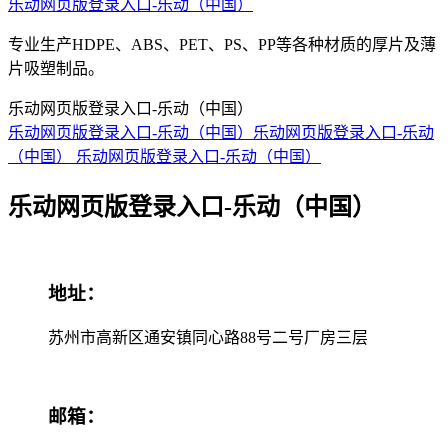
乐动网页版登录入口-乐动（中国）
专业生产HDPE、ABS、PET、PS、PP等各种材质的厚片及薄
片吸塑制品。
乐动网页版登录入口-乐动（中国）
乐动网页版登录入口-乐动（中国）
乐动网页版登录入口-乐动
（中国）
乐动网页版登录入口-乐动（中国）
乐动网页版登录入口-乐动（中国）
地址：
苏州市高新区通安镇同心路88号二号厂房三层
邮箱：