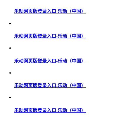
乐动网页版登录入口-乐动（中国）
乐动网页版登录入口-乐动（中国）
乐动网页版登录入口-乐动（中国）
乐动网页版登录入口-乐动（中国）
乐动网页版登录入口-乐动（中国）