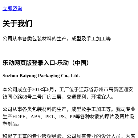
立即咨询
关于我们
公司从事各类包装材料的生产，成型及手工加工等
乐动网页版登录入口-乐动（中国）
Suzhou Baiyong Packaging Co., Ltd.
本公司成立于2013年6月，工厂位于江苏省苏州市高新区通安
镇同心路88号二号厂房三层，交通便利，环境宜人。
公司从事各类包装材料的生产，成型及手工加工等。我司专业
生产HDPE、ABS、PET、PS、PP等各种材质的厚片及薄片吸
塑制品。
积累了丰富的专业吸塑经验，公司具有专业的设计人员，为客