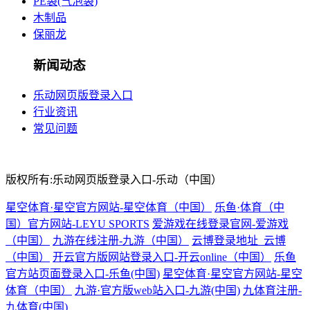
PE袋(气泡袋)
木制品
保丽龙
新闻动态
乐动网页版登录入口
行业资讯
常见问题
版权所有:乐动网页版登录入口-乐动（中国）
星空体育·星空官方网站-星空体育（中国）
乐鱼·体育（中
国）官方网站-LEYU SPORTS
爱游戏在线登录官网-爱游戏
（中国）
九游在线注册-九游（中国）
云博登录地址_云博
（中国）
开云官方版网站登录入口-开云online（中国）
乐鱼
官方站页面登录入口-乐鱼(中国)
星空体育·星空官方网站-星空
体育（中国）
九游·官方版web站入口-九游(中国)
九体育注册-
九体育(中国)