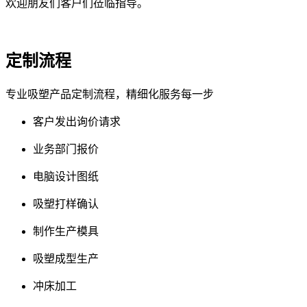
欢迎朋友们客户们莅临指导。
定制流程
专业吸塑产品定制流程，精细化服务每一步
客户发出询价请求
业务部门报价
电脑设计图纸
吸塑打样确认
制作生产模具
吸塑成型生产
冲床加工