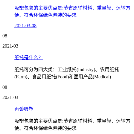
吸塑包装的主要优点是:节省原辅材料、重量轻、运输方
便、符合环保绿色包装的要求
2021-03-08
08
2021-03
纸托是什么？
纸托可分为四大类：工业纸托(Industry)、农用纸托
(Farm)、食品用纸托(Food)和医用产品(Medical)
08
2021-03
再谈吸塑
吸塑包装的主要优点是:节省原辅材料、重量轻、运输方
便、符合环保绿色包装的要求