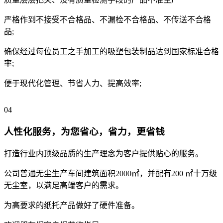
严格作到不接受不合格品、不漏检不合格品、不传送不合格
品;
确保经过每位员工之手加工的吸塑包装制品达到国家标准合格
率;
便于现代化管理、节省人力、提高效率;
04
人性化服务，为您省心，省力，更省钱
打造行业内顶级品质的生产理念为客户提供贴心的服务。
公司普通无尘生产车间建筑面积2000㎡，并配有200 ㎡十万级
无尘室，以满足高端客户的需求。
为高要求的纸托产品做好了硬件准备。