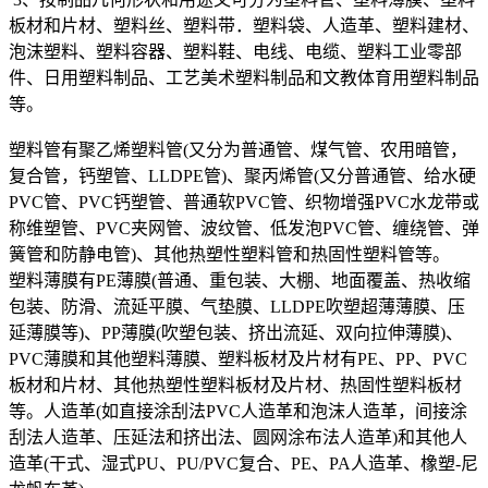
板材和片材、塑料丝、塑料带．塑料袋、人造革、塑料建材、
泡沫塑料、塑料容器、塑料鞋、电线、电缆、塑料工业零部
件、日用塑料制品、工艺美术塑料制品和文教体育用塑料制品
等。
塑料管有聚乙烯塑料管(又分为普通管、煤气管、农用暗管，
复合管，钙塑管、LLDPE管)、聚丙烯管(又分普通管、给水硬
PVC管、PVC钙塑管、普通软PVC管、织物增强PVC水龙带或
称维塑管、PVC夹网管、波纹管、低发泡PVC管、缠绕管、弹
簧管和防静电管)、其他热塑性塑料管和热固性塑料管等。
塑料薄膜有PE薄膜(普通、重包装、大棚、地面覆盖、热收缩
包装、防滑、流延平膜、气垫膜、LLDPE吹塑超薄薄膜、压
延薄膜等)、PP薄膜(吹塑包装、挤出流延、双向拉伸薄膜)、
PVC薄膜和其他塑料薄膜、塑料板材及片材有PE、PP、PVC
板材和片材、其他热塑性塑料板材及片材、热固性塑料板材
等。人造革(如直接涂刮法PVC人造革和泡沫人造革，间接涂
刮法人造革、压延法和挤出法、圆网涂布法人造革)和其他人
造革(干式、湿式PU、PU/PVC复合、PE、PA人造革、橡塑-尼