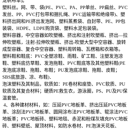
龙帆布革)。
塑料丝。网、带、袋(PE、PVC、PA、PP单丝、PP扁丝、PVC
发丝、PP、PVC打包带和捆扎绳、PVC运输带和绝缘带)、塑
料挤出网和PE挤出发泡网、塑料蒸煮袋、自封带、PE、PP包
装袋、HDPE、LDPE购货袋、塑料水泥包装袋。
塑料容器，中空容器如吹塑桶、挤出和注射吹塑瓶、挤出—拉
伸吹塑瓶，注射-拉伸吹塑瓶、挤出-吹塑大型中空容器、旋转
成型容器、复合中空容器、塑料周转箱、瓦楞箱和衣箱等。
塑料鞋和鞋底：PVC全塑凉鞋、雨鞋、矿工鞋、注塑发泡凉
鞋、塑料底仿草鞋、发泡拖鞋、PVC鞋底等及其他塑料鞋(PE
发泡底凉鞋、拖鞋、布鞋；PU发泡底凉鞋、拖鞋、皮鞋；
SBS底旅游、凉、布鞋)．
泡沫塑料及其制品，软质如：PE卷材和座垫、PVC软质、PU
软质及其复合材料；硬质PE救生衣，游泳圈，PS、PU及PU保
温套管。
4、各种建材材料，如：压延PVC地板革、挤出压延PVC地板
革、涂刮法PVC地板革、圆网涂布法PVC地板革、辊涂法PVC
地板革；PVC地板砖、塑料地毯、赤泥和粉煤灰填充PVC地板
砖、塑料壁纸、屋顶材料，如防水卷材、PE泡沫天花板、