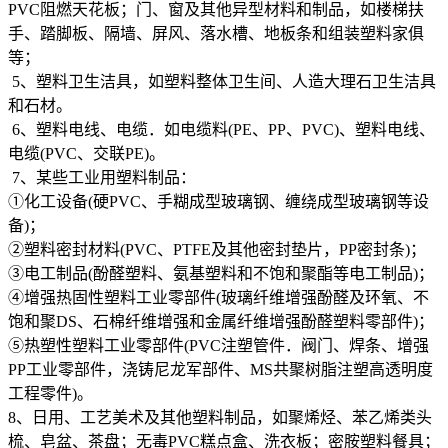
PVC阻燃天花板；门、窗及其他异型材料和制品，如楼梯扶
手、踏脚板、隔墙、屏风、落水槽、地板条和组装塑料家俱
等；
5、塑料卫生洁具，如塑料整体卫生间、人造大理石卫生洁具
和石材。
6、塑料电线、电缆．如电缆料(PE、PP、PVC)、塑料电线、
电缆(PVC、交联PE)。
7、某些工业用塑料制品：
①化工设备(硬PVC、手糊成型玻璃钢、缠绕成型玻璃钢等设
备)；
②塑料密封材料(PVC、PTFE及其他密封垫片，PP密封条)；
③电工制品(酚醛塑料、氨基塑料和不饱和聚酯等电工制品)；
④增强热固性塑料工业零部件(玻璃纤维增强酚醛及环氧、不
饱和聚DS、石棉纤维增强和金属纤维增强酚醛塑料零部件)；
⑤热塑性塑料工业零部件(PVC注塑管件．阀门、焊条、增强
PP工业零部件，浇铸尼龙军部件、MS共聚树脂注塑高透明度
工程零件)。
8、日用、工艺美术及其他塑料制品，如聚烯烃、苯乙烯类头
梳、皂盆、茶盘；无毒PVC糕点盒、洗衣板；密胺塑料餐具；