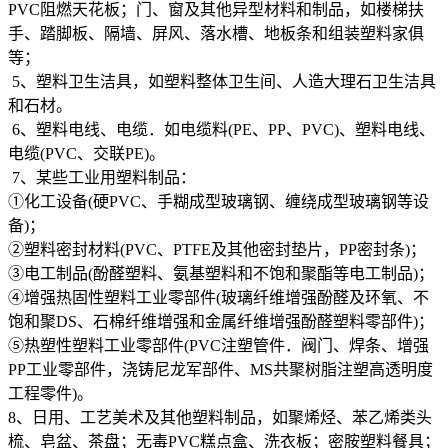
PVC阻燃天花板；门、窗及其他异型材料和制品，如楼梯扶
手、踏脚板、隔墙、屏风、落水槽、地板条和组装塑料家俱
等；
5、塑料卫生洁具，如塑料整体卫生间、人造大理石卫生洁具
和石材。
6、塑料电线、电缆．如电缆料(PE、PP、PVC)、塑料电线、
电缆(PVC、交联PE)。
7、某些工业用塑料制品：
①化工设备(硬PVC、手糊成型玻璃钢、缠绕成型玻璃钢等设
备)；
②塑料密封材料(PVC、PTFE及其他密封垫片，PP密封条)；
③电工制品(酚醛塑料、氨基塑料和不饱和聚酯等电工制品)；
④增强热固性塑料工业零部件(玻璃纤维增强酚醛及环氧、不
饱和聚DS、石棉纤维增强和金属纤维增强酚醛塑料零部件)；
⑤热塑性塑料工业零部件(PVC注塑管件．阀门、焊条、增强
PP工业零部件，浇铸尼龙军部件、MS共聚树脂注塑高透明度
工程零件)。
8、日用、工艺美术及其他塑料制品，如聚烯烃、苯乙烯类头
梳、皂盆、茶盘；无毒PVC糕点盒、洗衣板；密胺塑料餐具；