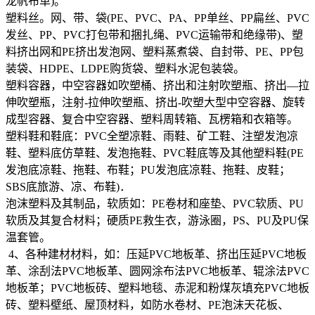
龙帆布革)。
塑料丝。网、带、袋(PE、PVC、PA、PP单丝、PP扁丝、PVC
发丝、PP、PVC打包带和捆扎绳、PVC运输带和绝缘带)、塑
料挤出网和PE挤出发泡网、塑料蒸煮袋、自封带、PE、PP包
装袋、HDPE、LDPE购货袋、塑料水泥包装袋。
塑料容器，中空容器如吹塑桶、挤出和注射吹塑瓶、挤出—拉
伸吹塑瓶，注射-拉伸吹塑瓶、挤出-吹塑大型中空容器、旋转
成型容器、复合中空容器、塑料周转箱、瓦楞箱和衣箱等。
塑料鞋和鞋底：PVC全塑凉鞋、雨鞋、矿工鞋、注塑发泡凉
鞋、塑料底仿草鞋、发泡拖鞋、PVC鞋底等及其他塑料鞋(PE
发泡底凉鞋、拖鞋、布鞋；PU发泡底凉鞋、拖鞋、皮鞋；
SBS底旅游、凉、布鞋)．
泡沫塑料及其制品，软质如：PE卷材和座垫、PVC软质、PU
软质及其复合材料；硬质PE救生衣，游泳圈，PS、PU及PU保
温套管。
4、各种建材材料，如：压延PVC地板革、挤出压延PVC地板
革、涂刮法PVC地板革、圆网涂布法PVC地板革、辊涂法PVC
地板革；PVC地板砖、塑料地毯、赤泥和粉煤灰填充PVC地板
砖、塑料壁纸、屋顶材料，如防水卷材、PE泡沫天花板、