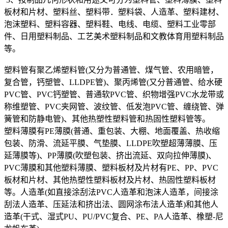
板材和片材、塑料丝、塑料带．塑料袋、人造革、塑料建材、
泡沫塑料、塑料容器、塑料鞋、电线、电缆、塑料工业零部
件、日用塑料制品、工艺美术塑料制品和文教体育用塑料制品
等。
塑料管有聚乙烯塑料管(又分为普通管、煤气管、农用暗管，
复合管，钙塑管、LLDPE管)、聚丙烯管(又分普通管、给水硬
PVC管、PVC钙塑管、普通软PVC管、织物增强PVC水龙带或
称维塑管、PVC夹网管、波纹管、低发泡PVC管、缠绕管、弹
簧管和防静电管)、其他热塑性塑料管和热固性塑料管等。
塑料薄膜有PE薄膜(普通、重包装、大棚、地面覆盖、热收缩
包装、防滑、流延平膜、气垫膜、LLDPE吹塑超薄薄膜、压
延薄膜等)、PP薄膜(吹塑包装、挤出流延、双向拉伸薄膜)、
PVC薄膜和其他塑料薄膜、塑料板材及片材有PE、PP、PVC
板材和片材、其他热塑性塑料板材及片材、热固性塑料板材
等。人造革(如直接涂刮法PVC人造革和泡沫人造革，间接涂
刮法人造革、压延法和挤出法、圆网涂布法人造革)和其他人
造革(干式、湿式PU、PU/PVC复合、PE、PA人造革、橡塑-尼