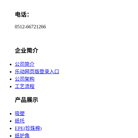
电话：
0512-66721266
企业简介
公司简介
乐动网页版登录入口
公司架构
工艺流程
产品展示
吸塑
纸托
EPE(珍珠棉)
纸护角