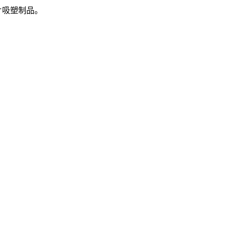
薄片吸塑制品。