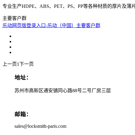
专业生产HDPE、ABS、PET、PS、PP等各种材质的厚片及
主要客户群
乐动网页版登录入口-乐动（中国）
主要客户群
上一页
1
下一页
地址：
苏州市高新区通安镇同心路88号二号厂房三层
邮箱：
sales@locksmith-paris.com