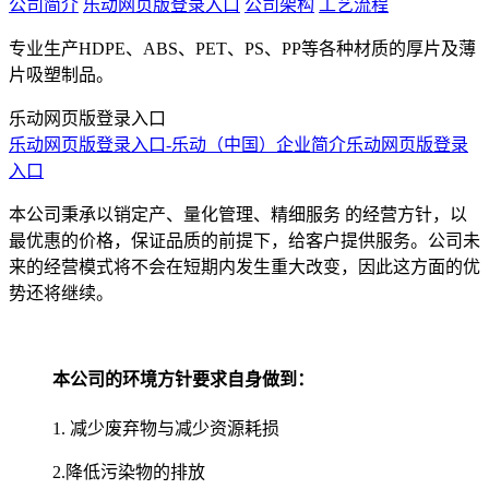
公司简介
乐动网页版登录入口
公司架构
工艺流程
专业生产HDPE、ABS、PET、PS、PP等各种材质的厚片及薄
片吸塑制品。
乐动网页版登录入口
乐动网页版登录入口-乐动（中国）
企业简介
乐动网页版登录
入口
本公司秉承以销定产、量化管理、精细服务 的经营方针，以
最优惠的价格，保证品质的前提下，给客户提供服务。公司未
来的经营模式将不会在短期内发生重大改变，因此这方面的优
势还将继续。
本公司的环境方针要求自身做到：
1.
减少废弃物与减少资源耗损
2.
降低污染物的排放